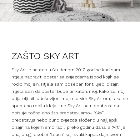
ZAŠTO SKY ART
Sky Art je nastao u Studenom 2017. godine kad sam
htjela napraviti poster sa zvijezdama ispod kojih se
rodio moj sin. Htjela sam poseban font, lijepi dizajn,
htjela sam da poster bude unikatan, moj. Kako su moji
prijatelji bili oduševljeni mojim prvim Sky Artom, tako se
spontano rodila ideja. Ime Sky Art sam odabrala da
opisuje točno ono što predstavljamo- “Sky”
predstavlja nebo puno zvijezda složeno u najljepši
dizajn na kojem smo radili preko godinu dana, a “Art” je
onaj drugi, osobni “touch” koji svaki kupac daje svom